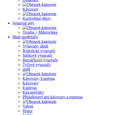
Kávovary
Kuchyňské dřezy
Vestavné sety
Trouba + Mikrovlnka
Malé spotřebiče
Vysavače, úklid
Robotické vysavače
Sáčkové vysavače
Bezsáčkové vysavače
Tyčové vysavače
další
Kávovary, Espressa
Kávovary
Espressa
Kávomlýnky
Příslušenství pro kávovary a espressa
Vaření
Hrnce