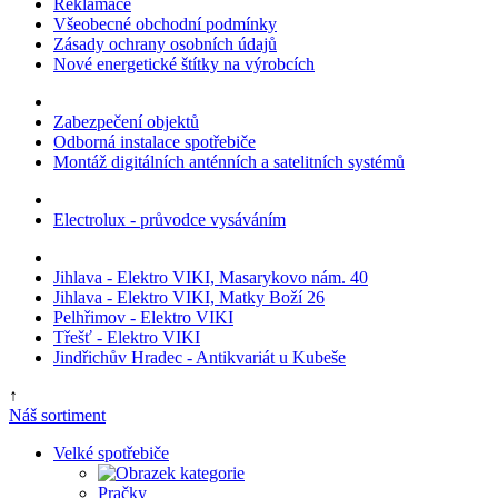
Reklamace
Všeobecné obchodní podmínky
Zásady ochrany osobních údajů
Nové energetické štítky na výrobcích
Zabezpečení objektů
Odborná instalace spotřebiče
Montáž digitálních anténních a satelitních systémů
Electrolux - průvodce vysáváním
Jihlava - Elektro VIKI, Masarykovo nám. 40
Jihlava - Elektro VIKI, Matky Boží 26
Pelhřimov - Elektro VIKI
Třešť - Elektro VIKI
Jindřichův Hradec - Antikvariát u Kubeše
↑
Náš sortiment
Velké spotřebiče
Pračky