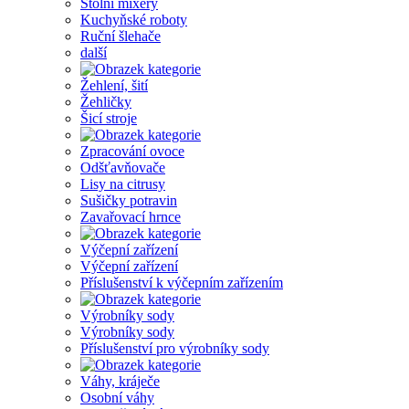
Stolní mixéry
Kuchyňské roboty
Ruční šlehače
další
Žehlení, šití
Žehličky
Šicí stroje
Zpracování ovoce
Odšťavňovače
Lisy na citrusy
Sušičky potravin
Zavařovací hrnce
Výčepní zařízení
Výčepní zařízení
Příslušenství k výčepním zařízením
Výrobníky sody
Výrobníky sody
Příslušenství pro výrobníky sody
Váhy, kráječe
Osobní váhy