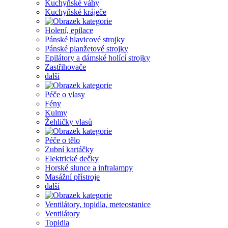
Kuchyňské váhy
Kuchyňské kráječe
Holení, epilace
Pánské hlavicové strojky
Pánské planžetové strojky
Epilátory a dámské holící strojky
Zastřihovače
další
Péče o vlasy
Fény
Kulmy
Žehličky vlasů
Péče o tělo
Zubní kartáčky
Elektrické dečky
Horské slunce a infralampy
Masážní přístroje
další
Ventilátory, topidla, meteostanice
Ventilátory
Topidla