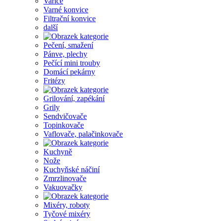
Vařiče
Varné konvice
Filtrační konvice
další
Pečení, smažení
Pánve, plechy
Pečící mini trouby
Domácí pekárny
Fritézy
Grilování, zapékání
Grily
Sendvičovače
Topinkovače
Vaflovače, palačinkovače
Kuchyně
Nože
Kuchyňské náčiní
Zmrzlinovače
Vakuovačky
Mixéry, roboty
Tyčové mixéry