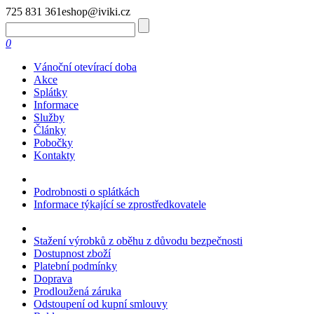
725 831 361
eshop@iviki.cz
0
Vánoční otevírací doba
Akce
Splátky
Informace
Služby
Články
Pobočky
Kontakty
Podrobnosti o splátkách
Informace týkající se zprostředkovatele
Stažení výrobků z oběhu z důvodu bezpečnosti
Dostupnost zboží
Platební podmínky
Doprava
Prodloužená záruka
Odstoupení od kupní smlouvy