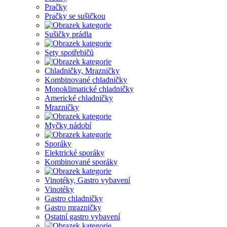
Pračky
Pračky se sušičkou
Sušičky prádla
Sety spotřebičů
Chladničky, Mrazničky
Kombinované chladničky
Monoklimatické chladničky
Americké chladničky
Mrazničky
Myčky nádobí
Sporáky
Elektrické sporáky
Kombinované sporáky
Vinotéky, Gastro vybavení
Vinotéky
Gastro chladničky
Gastro mrazničky
Ostatní gastro vybavení