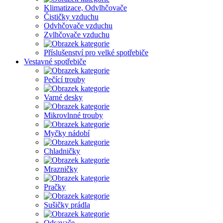
Klimatizace, Odvlhčovače
Čističky vzduchu
Odvhčovače vzduchu
Zvlhčovače vzduchu
Příslušenství pro velké spotřebiče
Vestavné spotřebiče
Pečící trouby
Varné desky
Mikrovlnné trouby
Myčky nádobí
Chladničky
Mrazničky
Pračky
Sušičky prádla
Odsavače